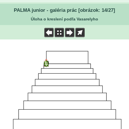
PALMA junior - galéria prác [obrázok: 14/27]
Úloha o kreslení podľa Vasarelyho