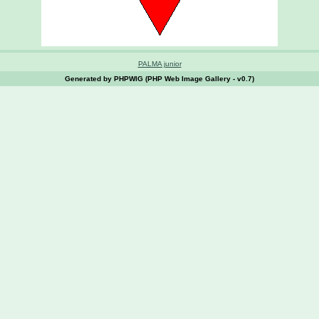
PALMA junior
Generated by PHPWIG (PHP Web Image Gallery - v0.7)