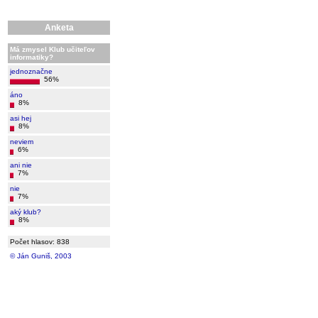
Anketa
Má zmysel Klub učiteľov
informatiky?
jednoznačne
56%
áno
8%
asi hej
8%
neviem
6%
ani nie
7%
nie
7%
aký klub?
8%
Počet hlasov: 838
© Ján Guniš, 2003